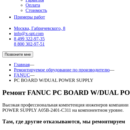
Оплата
Стоимость
Примеры работ
Москва, Габричевского, 8
info@x-spt.com
8 499 322-97-35
8 800 302-97-51
Позвоните мне
Главная
—
Ремонтируемое обрудование по производителю
—
FANUC
—
PC BOARD W/DUAL POWER SUPPLY
Ремонт FANUC PC BOARD W/DUAL PO
Высокая профессиональная компетенция инженеров компани
POWER SUPPLY A05B-2401-C311 на компонентном уровне.
Там, где другие отказываются, мы ремонтируем