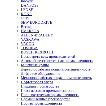
Innovert
DANFOSS
LENZE
KONE
OTIS
SEW EURODRIVE
Веспер
EMERSON
ALLEN-BRADLEY
YASKAWA
VACON
TOSHIBA
BOSCH REXROTH
Посмотреть всех производителей
Автомобиле-строительная промышленность
Башенные краны
Дерево-обрабатывающая промышленность
Лифтовое оборудование
Металлообрабатывающая промышленность
Нефтегазовая сфера
Пищевые производства
Пластмассовая промышленность
Полиграфическая промышленность
Промышленные производства
Прочая промышленность