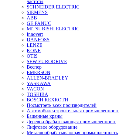
частоты
SCHNEIDER ELECTRIC
SIEMENS
ABB
GE FANUC
MITSUBISHI ELECTRIC
Innovert
DANFOSS
LENZE
KONE
OTIS
SEW EURODRIVE
Веспер
EMERSON
ALLEN-BRADLEY
YASKAWA
VACON
TOSHIBA
BOSCH REXROTH
Посмотреть всех производителей
Автомобиле-строительная промышленность
Башенные краны
Дерево-обрабатывающая промышленность
Лифтовое оборудование
Металлообрабатывающая промышленность