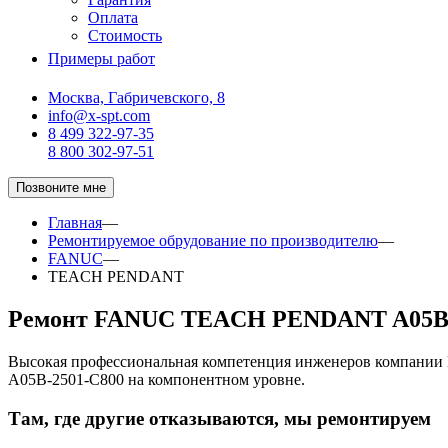
Оплата
Стоимость
Примеры работ
Москва, Габричевского, 8
info@x-spt.com
8 499 322-97-35
8 800 302-97-51
Позвоните мне
Главная
—
Ремонтируемое обрудование по производителю
—
FANUC
—
TEACH PENDANT
Ремонт FANUC TEACH PENDANT A05B-
Высокая профессиональная компетенция инженеров компани
A05B-2501-C800 на компонентном уровне.
Там, где другие отказываются, мы ремонтируем