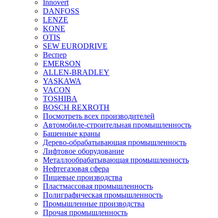
Innovert
DANFOSS
LENZE
KONE
OTIS
SEW EURODRIVE
Веспер
EMERSON
ALLEN-BRADLEY
YASKAWA
VACON
TOSHIBA
BOSCH REXROTH
Посмотреть всех производителей
Автомобиле-строительная промышленность
Башенные краны
Дерево-обрабатывающая промышленность
Лифтовое оборудование
Металлообрабатывающая промышленность
Нефтегазовая сфера
Пищевые производства
Пластмассовая промышленность
Полиграфическая промышленность
Промышленные производства
Прочая промышленность