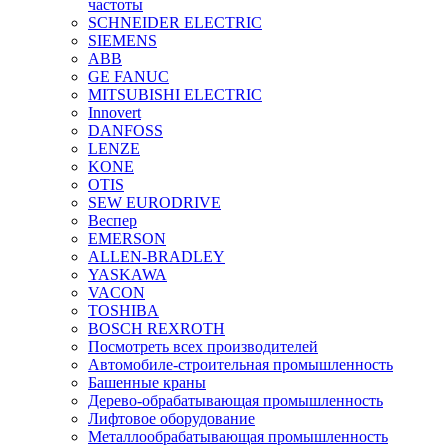
частоты
SCHNEIDER ELECTRIC
SIEMENS
ABB
GE FANUC
MITSUBISHI ELECTRIC
Innovert
DANFOSS
LENZE
KONE
OTIS
SEW EURODRIVE
Веспер
EMERSON
ALLEN-BRADLEY
YASKAWA
VACON
TOSHIBA
BOSCH REXROTH
Посмотреть всех производителей
Автомобиле-строительная промышленность
Башенные краны
Дерево-обрабатывающая промышленность
Лифтовое оборудование
Металлообрабатывающая промышленность