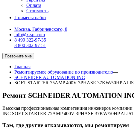
Оплата
Стоимость
Примеры работ
Москва, Габричевского, 8
info@x-spt.com
8 499 322-97-35
8 800 302-97-51
Позвоните мне
Главная
—
Ремонтируемое обрудование по производителю
—
SCHNEIDER AUTOMATION INC
—
SOFT STARTER 75AMP 400V 3PHASE 37KW/50HP ALI
Ремонт SCHNEIDER AUTOMATION INC
Высокая профессиональная компетенция инженеров компани
INC SOFT STARTER 75AMP 400V 3PHASE 37KW/50HP ALISTA
Там, где другие отказываются, мы ремонтируем