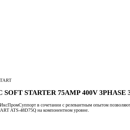
START
 SOFT STARTER 75AMP 400V 3PHASE 3
и ИксПромСуппорт в сочетании с релевантным опытом позво
RT ATS-48D75Q на компонентном уровне.