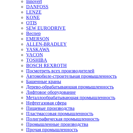
Innovert
DANFOSS
LENZE
KONE
OTIS
SEW EURODRIVE
Веспер
EMERSON
ALLEN-BRADLEY
YASKAWA
VACON
TOSHIBA
BOSCH REXROTH
Посмотреть всех производителей
Автомобиле-строительная промышленность
Башенные краны
Дерево-обрабатывающая промышленность
Лифтовое оборудование
Металлообрабатывающая промышленность
Нефтегазовая сфера
Пищевые производства
Пластмассовая промышленность
Полиграфическая промышленность
Промышленные производства
Прочая промышленность