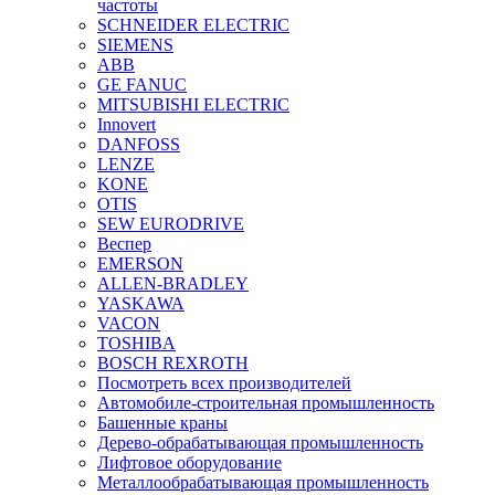
частоты
SCHNEIDER ELECTRIC
SIEMENS
ABB
GE FANUC
MITSUBISHI ELECTRIC
Innovert
DANFOSS
LENZE
KONE
OTIS
SEW EURODRIVE
Веспер
EMERSON
ALLEN-BRADLEY
YASKAWA
VACON
TOSHIBA
BOSCH REXROTH
Посмотреть всех производителей
Автомобиле-строительная промышленность
Башенные краны
Дерево-обрабатывающая промышленность
Лифтовое оборудование
Металлообрабатывающая промышленность