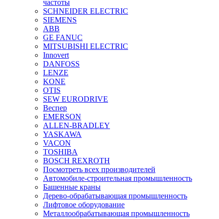
частоты
SCHNEIDER ELECTRIC
SIEMENS
ABB
GE FANUC
MITSUBISHI ELECTRIC
Innovert
DANFOSS
LENZE
KONE
OTIS
SEW EURODRIVE
Веспер
EMERSON
ALLEN-BRADLEY
YASKAWA
VACON
TOSHIBA
BOSCH REXROTH
Посмотреть всех производителей
Автомобиле-строительная промышленность
Башенные краны
Дерево-обрабатывающая промышленность
Лифтовое оборудование
Металлообрабатывающая промышленность