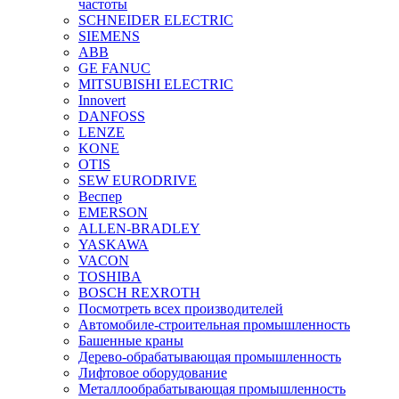
частоты
SCHNEIDER ELECTRIC
SIEMENS
ABB
GE FANUC
MITSUBISHI ELECTRIC
Innovert
DANFOSS
LENZE
KONE
OTIS
SEW EURODRIVE
Веспер
EMERSON
ALLEN-BRADLEY
YASKAWA
VACON
TOSHIBA
BOSCH REXROTH
Посмотреть всех производителей
Автомобиле-строительная промышленность
Башенные краны
Дерево-обрабатывающая промышленность
Лифтовое оборудование
Металлообрабатывающая промышленность