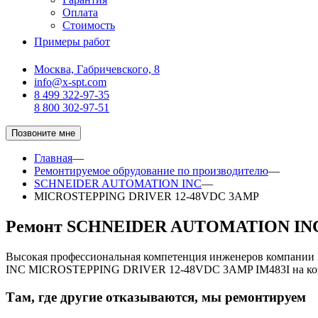
Оплата
Стоимость
Примеры работ
Москва, Габричевского, 8
info@x-spt.com
8 499 322-97-35
8 800 302-97-51
Позвоните мне
Главная
—
Ремонтируемое обрудование по производителю
—
SCHNEIDER AUTOMATION INC
—
MICROSTEPPING DRIVER 12-48VDC 3AMP
Ремонт SCHNEIDER AUTOMATION INC
Высокая профессиональная компетенция инженеров компани
INC MICROSTEPPING DRIVER 12-48VDC 3AMP IM483I на ком
Там, где другие отказываются, мы ремонтируем