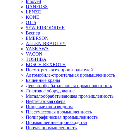
Innovert
DANFOSS
LENZE
KONE
OTIS
SEW EURODRIVE
Веспер
EMERSON
ALLEN-BRADLEY
YASKAWA
VACON
TOSHIBA
BOSCH REXROTH
Посмотреть всех производителей
Автомобиле-строительная промышленность
Башенные краны
Дерево-обрабатывающая промышленность
Лифтовое оборудование
Металлообрабатывающая промышленность
Нефтегазовая сфера
Пищевые производства
Пластмассовая промышленность
Полиграфическая промышленность
Промышленные производства
Прочая промышленность