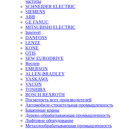
частоты
SCHNEIDER ELECTRIC
SIEMENS
ABB
GE FANUC
MITSUBISHI ELECTRIC
Innovert
DANFOSS
LENZE
KONE
OTIS
SEW EURODRIVE
Веспер
EMERSON
ALLEN-BRADLEY
YASKAWA
VACON
TOSHIBA
BOSCH REXROTH
Посмотреть всех производителей
Автомобиле-строительная промышленность
Башенные краны
Дерево-обрабатывающая промышленность
Лифтовое оборудование
Металлообрабатывающая промышленность