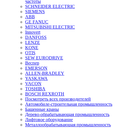
частоты
SCHNEIDER ELECTRIC
SIEMENS
ABB
GE FANUC
MITSUBISHI ELECTRIC
Innovert
DANFOSS
LENZE
KONE
OTIS
SEW EURODRIVE
Веспер
EMERSON
ALLEN-BRADLEY
YASKAWA
VACON
TOSHIBA
BOSCH REXROTH
Посмотреть всех производителей
Автомобиле-строительная промышленность
Башенные краны
Дерево-обрабатывающая промышленность
Лифтовое оборудование
Металлообрабатывающая промышленность