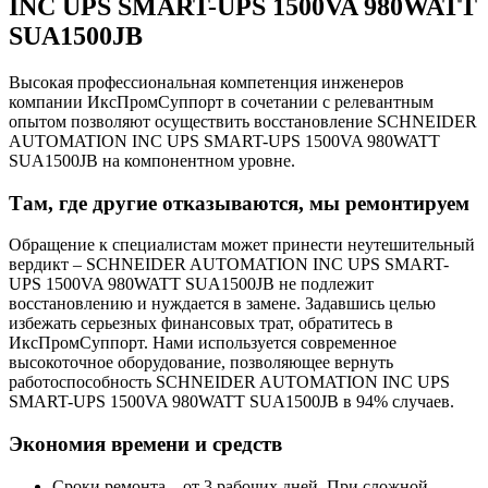
INC UPS SMART-UPS 1500VA 980WATT
SUA1500JB
Высокая профессиональная компетенция инженеров
компании ИксПромСуппорт в сочетании с релевантным
опытом позволяют осуществить восстановление SCHNEIDER
AUTOMATION INC UPS SMART-UPS 1500VA 980WATT
SUA1500JB на компонентном уровне.
Там, где другие отказываются, мы ремонтируем
Обращение к специалистам может принести неутешительный
вердикт – SCHNEIDER AUTOMATION INC UPS SMART-
UPS 1500VA 980WATT SUA1500JB не подлежит
восстановлению и нуждается в замене. Задавшись целью
избежать серьезных финансовых трат, обратитесь в
ИксПромСуппорт. Нами используется современное
высокоточное оборудование, позволяющее вернуть
работоспособность SCHNEIDER AUTOMATION INC UPS
SMART-UPS 1500VA 980WATT SUA1500JB в 94% случаев.
Экономия времени и средств
Сроки ремонта – от 3 рабочих дней. При сложной