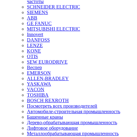
частоты
SCHNEIDER ELECTRIC
SIEMENS
ABB
GE FANUC
MITSUBISHI ELECTRIC
Innovert
DANFOSS
LENZE
KONE
OTIS
SEW EURODRIVE
Веспер
EMERSON
ALLEN-BRADLEY
YASKAWA
VACON
TOSHIBA
BOSCH REXROTH
Посмотреть всех производителей
Автомобиле-строительная промышленность
Башенные краны
Дерево-обрабатывающая промышленность
Лифтовое оборудование
Металлообрабатывающая промышленность