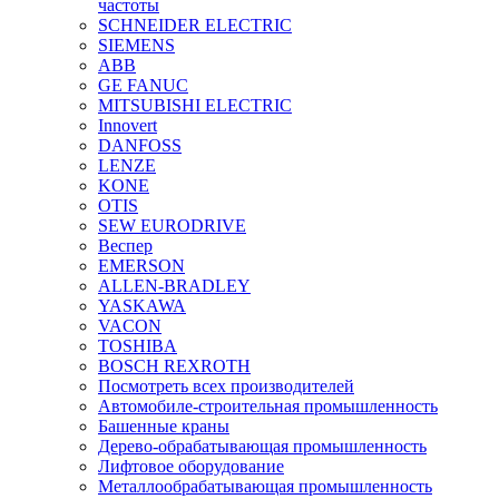
частоты
SCHNEIDER ELECTRIC
SIEMENS
ABB
GE FANUC
MITSUBISHI ELECTRIC
Innovert
DANFOSS
LENZE
KONE
OTIS
SEW EURODRIVE
Веспер
EMERSON
ALLEN-BRADLEY
YASKAWA
VACON
TOSHIBA
BOSCH REXROTH
Посмотреть всех производителей
Автомобиле-строительная промышленность
Башенные краны
Дерево-обрабатывающая промышленность
Лифтовое оборудование
Металлообрабатывающая промышленность