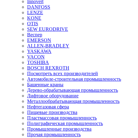
Innovert
DANFOSS
LENZE
KONE
OTIS
SEW EURODRIVE
Веспер
EMERSON
ALLEN-BRADLEY
YASKAWA
VACON
TOSHIBA
BOSCH REXROTH
Посмотреть всех производителей
Автомобиле-строительная промышленность
Башенные краны
Дерево-обрабатывающая промышленность
Лифтовое оборудование
Металлообрабатывающая промышленность
Нефтегазовая сфера
Пищевые производства
Пластмассовая промышленность
Полиграфическая промышленность
Промышленные производства
Прочая промышленность