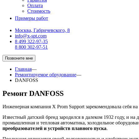
Оплата
Стоимость
Примеры работ
Москва, Габричевского, 8
info@x-spt.com
8 499 322-97-35
8 800 302-97-51
Позвоните мне
Главная
—
Ремонтируемое обрудование
—
DANFOSS
Ремонт DANFOSS
Инженерная компания X Prom Support зарекомендовала себя на
Известный датский бренд зародился в далеком 1932 году, и на
промышленная и тепловая автоматика, холодильное оборудован
преобразователей и устройств плавного пуска
.
Продукция отличается своей долговечностью и удобством эксп