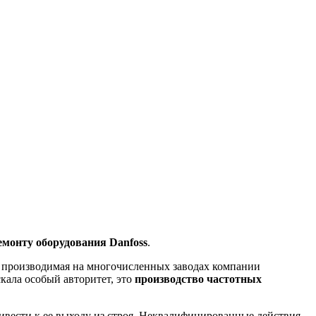
монту оборудования Danfoss
.
на производимая на многочисленных заводах компании
кала особый авторитет, это
производство частотных
ивести к ее выходу из строя. Неквалифицированные действия