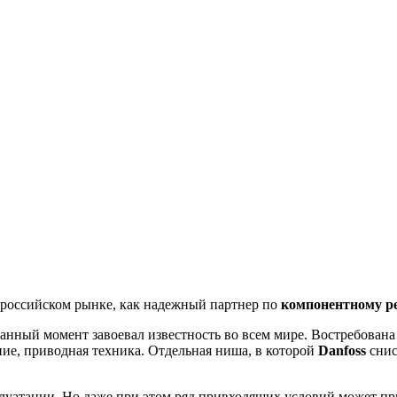
 российском рынке, как надежный партнер по
компонентному ре
 данный момент завоевал известность во всем мире. Востребова
ие, приводная техника. Отдельная ниша, в которой
Danfoss
снис
луатации. Но даже при этом ряд привходящих условий может пр