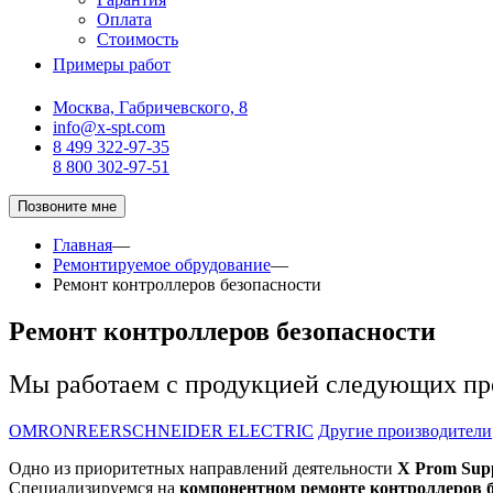
Оплата
Стоимость
Примеры работ
Москва, Габричевского, 8
info@x-spt.com
8 499 322-97-35
8 800 302-97-51
Позвоните мне
Главная
—
Ремонтируемое обрудование
—
Ремонт контроллеров безопасности
Ремонт контроллеров безопасности
Мы работаем с продукцией следующих пр
OMRON
REER
SCHNEIDER ELECTRIC
Другие производители
Одно из приоритетных направлений деятельности
X Prom Sup
Специализируемся на
компонентном ремонте контроллеров б