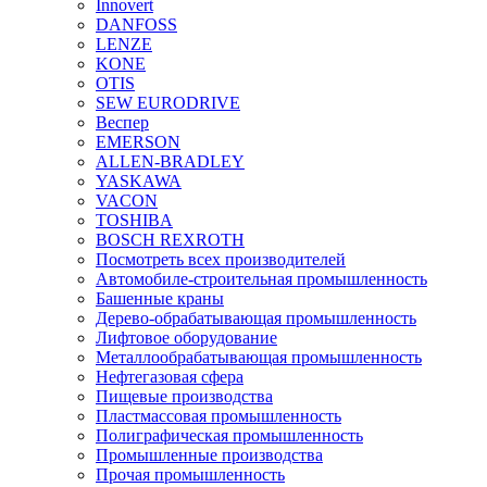
Innovert
DANFOSS
LENZE
KONE
OTIS
SEW EURODRIVE
Веспер
EMERSON
ALLEN-BRADLEY
YASKAWA
VACON
TOSHIBA
BOSCH REXROTH
Посмотреть всех производителей
Автомобиле-строительная промышленность
Башенные краны
Дерево-обрабатывающая промышленность
Лифтовое оборудование
Металлообрабатывающая промышленность
Нефтегазовая сфера
Пищевые производства
Пластмассовая промышленность
Полиграфическая промышленность
Промышленные производства
Прочая промышленность