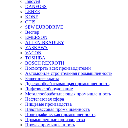
Innovert
DANFOSS
LENZE
KONE
OTIS
SEW EURODRIVE
Веспер
EMERSON
ALLEN-BRADLEY
YASKAWA
VACON
TOSHIBA
BOSCH REXROTH
Посмотреть всех производителей
Автомобиле-строительная промышленность
Башенные краны
Дерево-обрабатывающая промышленность
Лифтовое оборудование
Металлообрабатывающая промышленность
Нефтегазовая сфера
Пищевые производства
Пластмассовая промышленность
Полиграфическая промышленность
Промышленные производства
Прочая промышленность