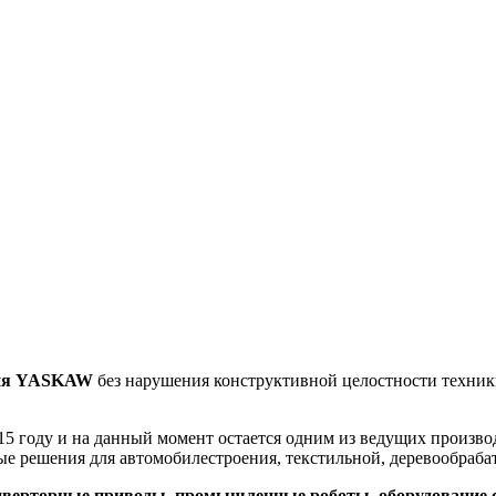
ния YASKAW
без нарушения конструктивной целостности техники
15 году и на данный момент остается одним из ведущих произв
ые решения для автомобилестроения, текстильной, деревообра
инверторные приводы, промышленные роботы, оборудование