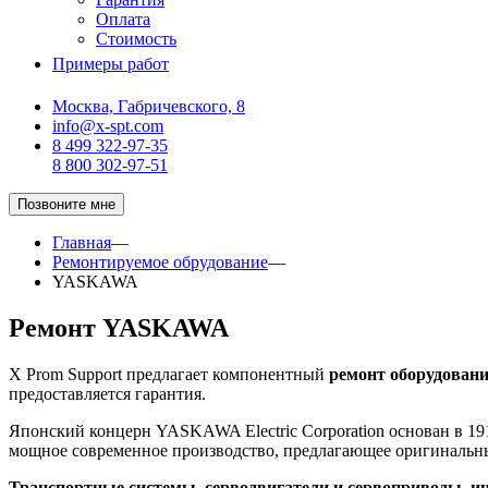
Оплата
Стоимость
Примеры работ
Москва, Габричевского, 8
info@x-spt.com
8 499 322-97-35
8 800 302-97-51
Позвоните мне
Главная
—
Ремонтируемое обрудование
—
YASKAWA
Ремонт YASKAWA
X Prom Support предлагает компонентный
ремонт оборудова
предоставляется гарантия.
Японский концерн YASKAWA Electric Corporation основан в 19
мощное современное производство, предлагающее оригинальн
Транспортные системы, серводвигатели и сервоприводы, 