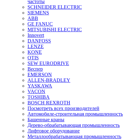
частоты
SCHNEIDER ELECTRIC
SIEMENS
ABB
GE FANUC
MITSUBISHI ELECTRIC
Innovert
DANFOSS
LENZE
KONE
OTIS
SEW EURODRIVE
Веспер
EMERSON
ALLEN-BRADLEY
YASKAWA
VACON
TOSHIBA
BOSCH REXROTH
Посмотреть всех производителей
Автомобиле-строительная промышленность
Башенные краны
Дерево-обрабатывающая промышленность
Лифтовое оборудование
Металлообрабатывающая промышленность