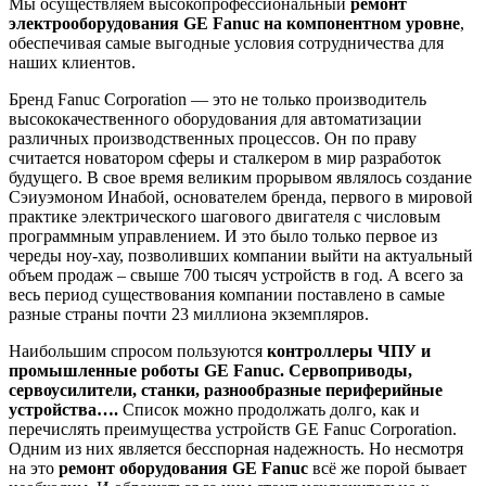
Мы осуществляем высокопрофессиональный
ремонт
электрооборудования GE Fanuc на компонентном уровне
,
обеспечивая самые выгодные условия сотрудничества для
наших клиентов.
Бренд Fanuc Corporation — это не только производитель
высококачественного оборудования для автоматизации
различных производственных процессов. Он по праву
считается новатором сферы и сталкером в мир разработок
будущего. В свое время великим прорывом являлось создание
Сэиуэмоном Инабой, основателем бренда, первого в мировой
практике электрического шагового двигателя с числовым
программным управлением. И это было только первое из
череды ноу-хау, позволивших компании выйти на актуальный
объем продаж – свыше 700 тысяч устройств в год. А всего за
весь период существования компании поставлено в самые
разные страны почти 23 миллиона экземпляров.
Наибольшим спросом пользуются
контроллеры ЧПУ и
промышленные роботы GE Fanuc. Сервоприводы,
сервоусилители, станки, разнообразные периферийные
устройства….
Список можно продолжать долго, как и
перечислять преимущества устройств GE Fanuc Corporation.
Одним из них является бесспорная надежность. Но несмотря
на это
ремонт оборудования GE Fanuc
всё же порой бывает