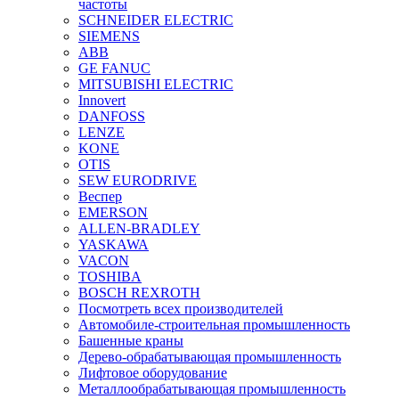
частоты
SCHNEIDER ELECTRIC
SIEMENS
ABB
GE FANUC
MITSUBISHI ELECTRIC
Innovert
DANFOSS
LENZE
KONE
OTIS
SEW EURODRIVE
Веспер
EMERSON
ALLEN-BRADLEY
YASKAWA
VACON
TOSHIBA
BOSCH REXROTH
Посмотреть всех производителей
Автомобиле-строительная промышленность
Башенные краны
Дерево-обрабатывающая промышленность
Лифтовое оборудование
Металлообрабатывающая промышленность