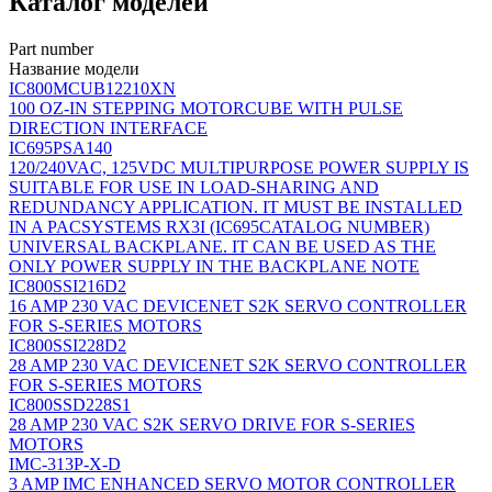
Каталог моделей
Part number
Название модели
IC800MCUB12210XN
100 OZ-IN STEPPING MOTORCUBE WITH PULSE
DIRECTION INTERFACE
IC695PSA140
120/240VAC, 125VDC MULTIPURPOSE POWER SUPPLY IS
SUITABLE FOR USE IN LOAD-SHARING AND
REDUNDANCY APPLICATION. IT MUST BE INSTALLED
IN A PACSYSTEMS RX3I (IC695CATALOG NUMBER)
UNIVERSAL BACKPLANE. IT CAN BE USED AS THE
ONLY POWER SUPPLY IN THE BACKPLANE NOTE
IC800SSI216D2
16 AMP 230 VAC DEVICENET S2K SERVO CONTROLLER
FOR S-SERIES MOTORS
IC800SSI228D2
28 AMP 230 VAC DEVICENET S2K SERVO CONTROLLER
FOR S-SERIES MOTORS
IC800SSD228S1
28 AMP 230 VAC S2K SERVO DRIVE FOR S-SERIES
MOTORS
IMC-313P-X-D
3 AMP IMC ENHANCED SERVO MOTOR CONTROLLER