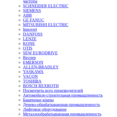
частоты
SCHNEIDER ELECTRIC
SIEMENS
ABB
GE FANUC
MITSUBISHI ELECTRIC
Innovert
DANFOSS
LENZE
KONE
OTIS
SEW EURODRIVE
Веспер
EMERSON
ALLEN-BRADLEY
YASKAWA
VACON
TOSHIBA
BOSCH REXROTH
Посмотреть всех производителей
Автомобиле-строительная промышленность
Башенные краны
Дерево-обрабатывающая промышленность
Лифтовое оборудование
Металлообрабатывающая промышленность