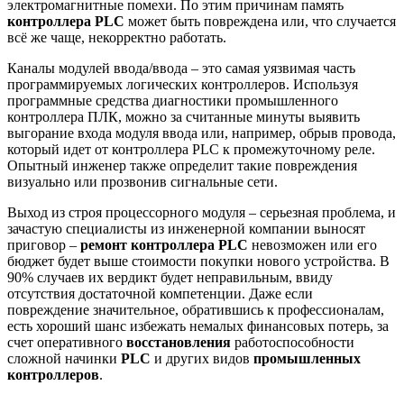
электромагнитные помехи. По этим причинам память
контроллера PLC
может быть повреждена или, что случается
всё же чаще, некорректно работать.
Каналы модулей ввода/ввода – это самая уязвимая часть
программируемых логических контроллеров. Используя
программные средства диагностики промышленного
контроллера ПЛК, можно за считанные минуты выявить
выгорание входа модуля ввода или, например, обрыв провода,
который идет от контроллера PLC к промежуточному реле.
Опытный инженер также определит такие повреждения
визуально или прозвонив сигнальные сети.
Выход из строя процессорного модуля – серьезная проблема, и
зачастую специалисты из инженерной компании выносят
приговор –
ремонт контроллера PLC
невозможен или его
бюджет будет выше стоимости покупки нового устройства. В
90% случаев их вердикт будет неправильным, ввиду
отсутствия достаточной компетенции. Даже если
повреждение значительное, обратившись к профессионалам,
есть хороший шанс избежать немалых финансовых потерь, за
счет оперативного
восстановления
работоспособности
сложной начинки
PLC
и других видов
промышленных
контроллеров
.