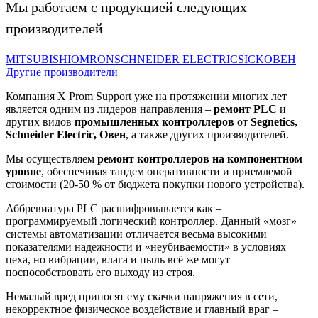
Мы работаем с продукцией следующих
производителей
MITSUBISHI
OMRON
SCHNEIDER ELECTRIC
SICK
ОВЕН
Другие производители
Компания X Prom Support уже на протяжении многих лет
является одним из лидеров направления –
ремонт PLC
и
других видов
промышленных контроллеров
от
Segnetics,
Schneider Electric, Овен
, а также других производителей.
Мы осуществляем
ремонт контроллеров на компонентном
уровне
, обеспечивая тандем оперативности и приемлемой
стоимости (20-50 % от бюджета покупки нового устройства).
Аббревиатура PLC расшифровывается как –
программируемый логический контроллер. Данный «мозг»
системы автоматизации отличается весьма высокими
показателями надежности и «неубиваемости» в условиях
цеха, но вибрации, влага и пыль всё же могут
поспособствовать его выходу из строя.
Немалый вред приносят ему скачки напряжения в сети,
некорректное физическое воздействие и главный враг –