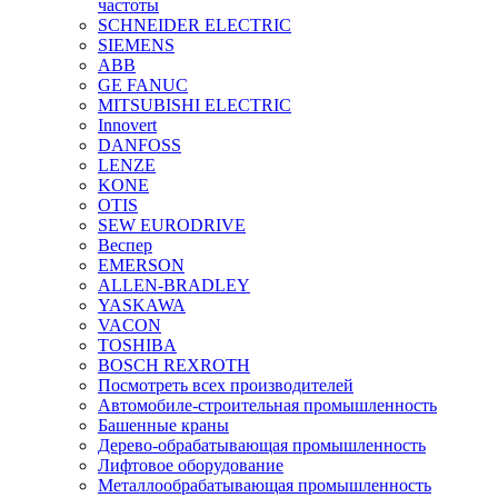
частоты
SCHNEIDER ELECTRIC
SIEMENS
ABB
GE FANUC
MITSUBISHI ELECTRIC
Innovert
DANFOSS
LENZE
KONE
OTIS
SEW EURODRIVE
Веспер
EMERSON
ALLEN-BRADLEY
YASKAWA
VACON
TOSHIBA
BOSCH REXROTH
Посмотреть всех производителей
Автомобиле-строительная промышленность
Башенные краны
Дерево-обрабатывающая промышленность
Лифтовое оборудование
Металлообрабатывающая промышленность