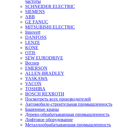
частоты
SCHNEIDER ELECTRIC
SIEMENS
ABB
GE FANUC
MITSUBISHI ELECTRIC
Innovert
DANFOSS
LENZE
KONE
OTIS
SEW EURODRIVE
Веспер
EMERSON
ALLEN-BRADLEY
YASKAWA
VACON
TOSHIBA
BOSCH REXROTH
Посмотреть всех производителей
Автомобиле-строительная промышленность
Башенные краны
Дерево-обрабатывающая промышленность
Лифтовое оборудование
Металлообрабатывающая промышленность