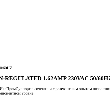
0/60HZ
REGULATED 1.62AMP 230VAC 50/60HZ 
и ИксПромСуппорт в сочетании с релевантным опытом позвол
понентном уровне.