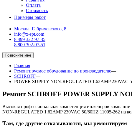
Оплата
Стоимость
Примеры работ
Москва, Габричевского, 8
info@x-spt.com
8 499 322-97-35
8 800 302-97-51
Позвоните мне
Главная
—
Ремонтируемое обрудование по производителю
—
SCHROFF
—
POWER SUPPLY NON-REGULATED 1.62AMP 230VAC 5
Ремонт SCHROFF POWER SUPPLY NON-
Высокая профессиональная компетенция инженеров компани
NON-REGULATED 1.62AMP 230VAC 50/60HZ 11005-262 на ком
Там, где другие отказываются, мы ремонтируем