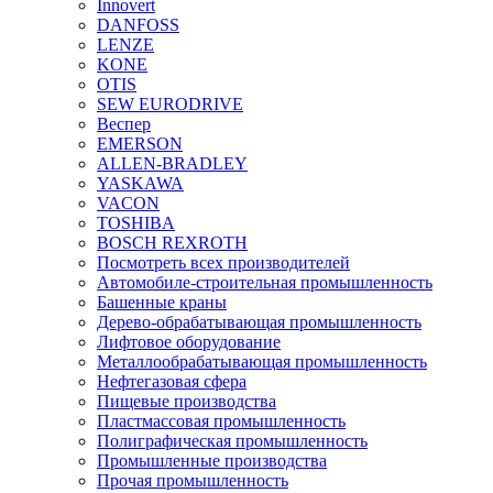
Innovert
DANFOSS
LENZE
KONE
OTIS
SEW EURODRIVE
Веспер
EMERSON
ALLEN-BRADLEY
YASKAWA
VACON
TOSHIBA
BOSCH REXROTH
Посмотреть всех производителей
Автомобиле-строительная промышленность
Башенные краны
Дерево-обрабатывающая промышленность
Лифтовое оборудование
Металлообрабатывающая промышленность
Нефтегазовая сфера
Пищевые производства
Пластмассовая промышленность
Полиграфическая промышленность
Промышленные производства
Прочая промышленность