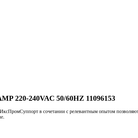
P 220-240VAC 50/60HZ 11096153
и ИксПромСуппорт в сочетании с релевантным опытом позвол
е.