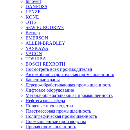
Innovert
DANFOSS
LENZE
KONE
OTIS
SEW EURODRIVE
Веспер
EMERSON
ALLEN-BRADLEY
YASKAWA
VACON
TOSHIBA
BOSCH REXROTH
Посмотреть всех производителей
Автомобиле-строительная промышленность
Башенные краны
Дерево-обрабатывающая промышленность
Лифтовое оборудование
Металлообрабатывающая промышленность
Нефтегазовая сфера
Пищевые производства
Пластмассовая промышленность
Полиграфическая промышленность
Промышленные производства
Прочая промышленность