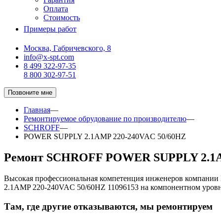
Оплата
Стоимость
Примеры работ
Москва, Габричевского, 8
info@x-spt.com
8 499 322-97-35
8 800 302-97-51
Позвоните мне
Главная
—
Ремонтируемое обрудование по производителю
—
SCHROFF
—
POWER SUPPLY 2.1AMP 220-240VAC 50/60HZ
Ремонт SCHROFF POWER SUPPLY 2.1AM
Высокая профессиональная компетенция инженеров компани
2.1AMP 220-240VAC 50/60HZ 11096153 на компонентном уровн
Там, где другие отказываются, мы ремонтируем