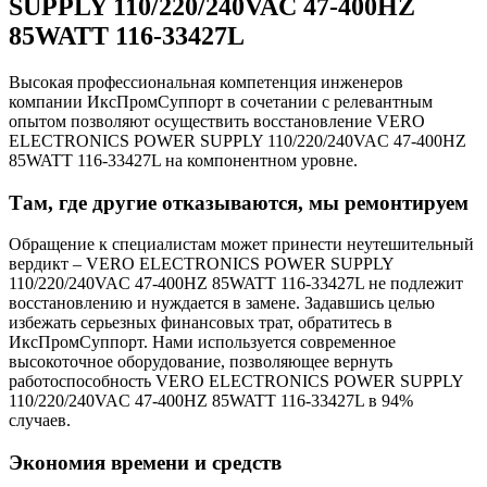
SUPPLY 110/220/240VAC 47-400HZ
85WATT 116-33427L
Высокая профессиональная компетенция инженеров
компании ИксПромСуппорт в сочетании с релевантным
опытом позволяют осуществить восстановление VERO
ELECTRONICS POWER SUPPLY 110/220/240VAC 47-400HZ
85WATT 116-33427L на компонентном уровне.
Там, где другие отказываются, мы ремонтируем
Обращение к специалистам может принести неутешительный
вердикт – VERO ELECTRONICS POWER SUPPLY
110/220/240VAC 47-400HZ 85WATT 116-33427L не подлежит
восстановлению и нуждается в замене. Задавшись целью
избежать серьезных финансовых трат, обратитесь в
ИксПромСуппорт. Нами используется современное
высокоточное оборудование, позволяющее вернуть
работоспособность VERO ELECTRONICS POWER SUPPLY
110/220/240VAC 47-400HZ 85WATT 116-33427L в 94%
случаев.
Экономия времени и средств