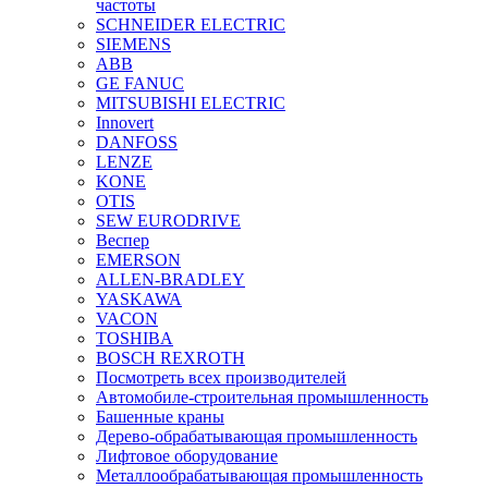
частоты
SCHNEIDER ELECTRIC
SIEMENS
ABB
GE FANUC
MITSUBISHI ELECTRIC
Innovert
DANFOSS
LENZE
KONE
OTIS
SEW EURODRIVE
Веспер
EMERSON
ALLEN-BRADLEY
YASKAWA
VACON
TOSHIBA
BOSCH REXROTH
Посмотреть всех производителей
Автомобиле-строительная промышленность
Башенные краны
Дерево-обрабатывающая промышленность
Лифтовое оборудование
Металлообрабатывающая промышленность