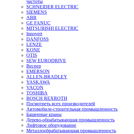
частоты
SCHNEIDER ELECTRIC
SIEMENS
ABB
GE FANUC
MITSUBISHI ELECTRIC
Innovert
DANFOSS
LENZE
KONE
OTIS
SEW EURODRIVE
Веспер
EMERSON
ALLEN-BRADLEY
YASKAWA
VACON
TOSHIBA
BOSCH REXROTH
Посмотреть всех производителей
Автомобиле-строительная промышленность
Башенные краны
Дерево-обрабатывающая промышленность
Лифтовое оборудование
Металлообрабатывающая промышленность