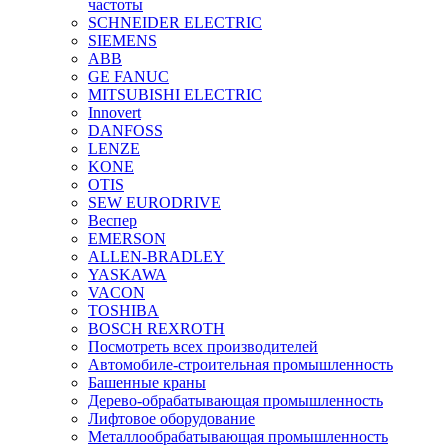
частоты
SCHNEIDER ELECTRIC
SIEMENS
ABB
GE FANUC
MITSUBISHI ELECTRIC
Innovert
DANFOSS
LENZE
KONE
OTIS
SEW EURODRIVE
Веспер
EMERSON
ALLEN-BRADLEY
YASKAWA
VACON
TOSHIBA
BOSCH REXROTH
Посмотреть всех производителей
Автомобиле-строительная промышленность
Башенные краны
Дерево-обрабатывающая промышленность
Лифтовое оборудование
Металлообрабатывающая промышленность