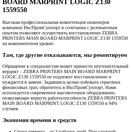
BOARD MARPRINT LOGIC Z130
1559550
Высокая профессиональная компетенция инженеров
компании ИксПромСуппорт в сочетании с релевантным
опытом позволяют осуществить восстановление ZEBRA
PRINTERS MAIN BOARD MARPRINT LOGIC Z130 1559550
на компонентном уровне.
Там, где другие отказываются, мы ремонтируем
Обращение к специалистам может принести неутешительный
вердикт – ZEBRA PRINTERS MAIN BOARD MARPRINT
LOGIC Z130 1559550 не подлежит восстановлению и
нуждается в замене. Задавшись целью избежать серьезных
финансовых трат, обратитесь в ИксПромСуппорт. Нами
используется современное высокоточное оборудование,
позволяющее вернуть работоспособность ZEBRA PRINTERS
MAIN BOARD MARPRINT LOGIC Z130 1559550 в 94%
случаев.
Экономия времени и средств
Сроки ремонта – от 3 рабочих дней. При сложной