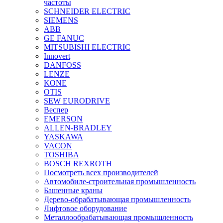
частоты
SCHNEIDER ELECTRIC
SIEMENS
ABB
GE FANUC
MITSUBISHI ELECTRIC
Innovert
DANFOSS
LENZE
KONE
OTIS
SEW EURODRIVE
Веспер
EMERSON
ALLEN-BRADLEY
YASKAWA
VACON
TOSHIBA
BOSCH REXROTH
Посмотреть всех производителей
Автомобиле-строительная промышленность
Башенные краны
Дерево-обрабатывающая промышленность
Лифтовое оборудование
Металлообрабатывающая промышленность