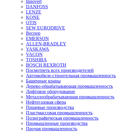
Innovert
DANFOSS
LENZE
KONE
OTIS
SEW EURODRIVE
Веспер
EMERSON
ALLEN-BRADLEY
YASKAWA
VACON
TOSHIBA
BOSCH REXROTH
Посмотреть всех производителей
Автомобиле-строительная промышленность
Башенные краны
Дерево-обрабатывающая промышленность
Лифтовое оборудование
Металлообрабатывающая промышленность
Нефтегазовая сфера
Пищевые производства
Пластмассовая промышленность
Полиграфическая промышленность
Промышленные производства
Прочая промышленность