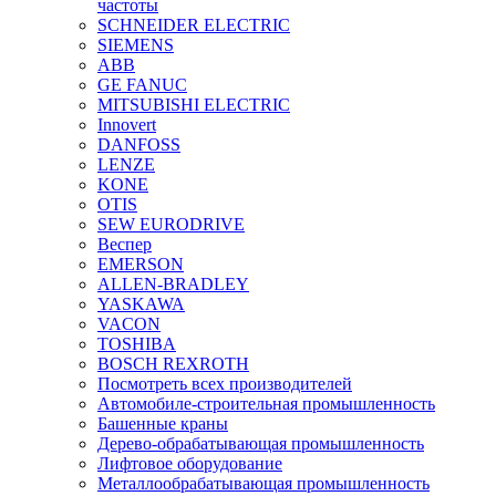
частоты
SCHNEIDER ELECTRIC
SIEMENS
ABB
GE FANUC
MITSUBISHI ELECTRIC
Innovert
DANFOSS
LENZE
KONE
OTIS
SEW EURODRIVE
Веспер
EMERSON
ALLEN-BRADLEY
YASKAWA
VACON
TOSHIBA
BOSCH REXROTH
Посмотреть всех производителей
Автомобиле-строительная промышленность
Башенные краны
Дерево-обрабатывающая промышленность
Лифтовое оборудование
Металлообрабатывающая промышленность