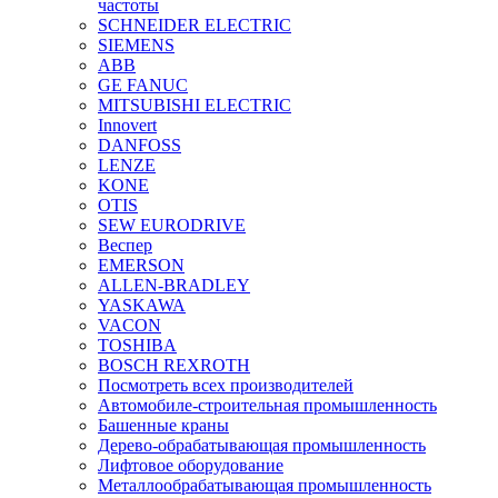
частоты
SCHNEIDER ELECTRIC
SIEMENS
ABB
GE FANUC
MITSUBISHI ELECTRIC
Innovert
DANFOSS
LENZE
KONE
OTIS
SEW EURODRIVE
Веспер
EMERSON
ALLEN-BRADLEY
YASKAWA
VACON
TOSHIBA
BOSCH REXROTH
Посмотреть всех производителей
Автомобиле-строительная промышленность
Башенные краны
Дерево-обрабатывающая промышленность
Лифтовое оборудование
Металлообрабатывающая промышленность