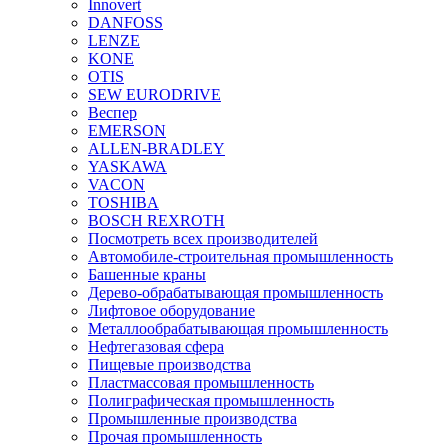
Innovert
DANFOSS
LENZE
KONE
OTIS
SEW EURODRIVE
Веспер
EMERSON
ALLEN-BRADLEY
YASKAWA
VACON
TOSHIBA
BOSCH REXROTH
Посмотреть всех производителей
Автомобиле-строительная промышленность
Башенные краны
Дерево-обрабатывающая промышленность
Лифтовое оборудование
Металлообрабатывающая промышленность
Нефтегазовая сфера
Пищевые производства
Пластмассовая промышленность
Полиграфическая промышленность
Промышленные производства
Прочая промышленность