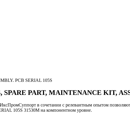
MBLY. PCB SERIAL 105S
, SPARE PART, MAINTENANCE KIT, AS
 ИксПромСуппорт в сочетании с релевантным опытом позволя
IAL 105S 31530M на компонентном уровне.