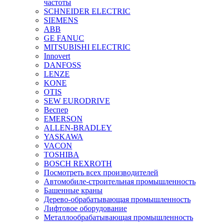
частоты
SCHNEIDER ELECTRIC
SIEMENS
ABB
GE FANUC
MITSUBISHI ELECTRIC
Innovert
DANFOSS
LENZE
KONE
OTIS
SEW EURODRIVE
Веспер
EMERSON
ALLEN-BRADLEY
YASKAWA
VACON
TOSHIBA
BOSCH REXROTH
Посмотреть всех производителей
Автомобиле-строительная промышленность
Башенные краны
Дерево-обрабатывающая промышленность
Лифтовое оборудование
Металлообрабатывающая промышленность