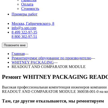
Оплата
Стоимость
Примеры работ
Москва, Габричевского, 8
info@x-spt.com
8 499 322-97-35
8 800 302-97-51
Позвоните мне
Главная
—
Ремонтируемое обрудование по производителю
—
WHITNEY PACKAGING
—
READOUT AND COMPARATOR MODULE
Ремонт WHITNEY PACKAGING READO
Высокая профессиональная компетенция инженеров компани
READOUT AND COMPARATOR MODULE 360038-001-0 на ком
Там, где другие отказываются, мы ремонтируем