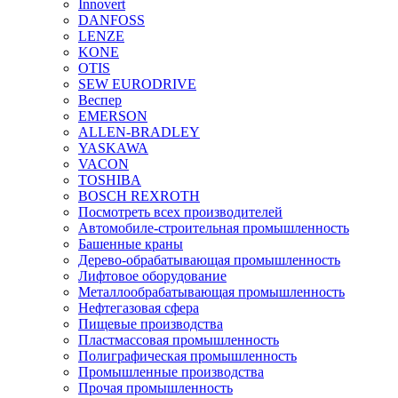
Innovert
DANFOSS
LENZE
KONE
OTIS
SEW EURODRIVE
Веспер
EMERSON
ALLEN-BRADLEY
YASKAWA
VACON
TOSHIBA
BOSCH REXROTH
Посмотреть всех производителей
Автомобиле-строительная промышленность
Башенные краны
Дерево-обрабатывающая промышленность
Лифтовое оборудование
Металлообрабатывающая промышленность
Нефтегазовая сфера
Пищевые производства
Пластмассовая промышленность
Полиграфическая промышленность
Промышленные производства
Прочая промышленность