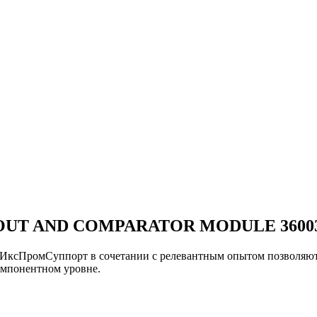
UT AND COMPARATOR MODULE 360038
и ИксПромСуппорт в сочетании с релевантным опытом позвол
понентном уровне.