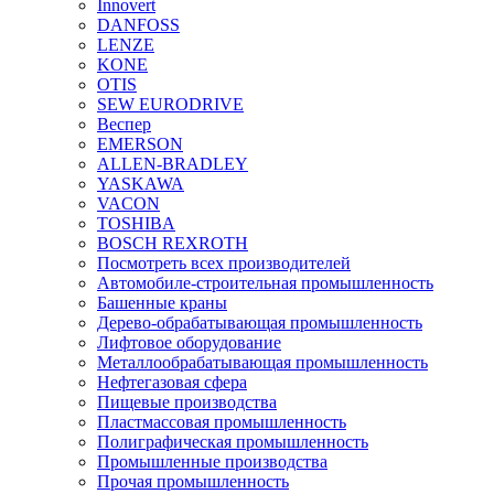
Innovert
DANFOSS
LENZE
KONE
OTIS
SEW EURODRIVE
Веспер
EMERSON
ALLEN-BRADLEY
YASKAWA
VACON
TOSHIBA
BOSCH REXROTH
Посмотреть всех производителей
Автомобиле-строительная промышленность
Башенные краны
Дерево-обрабатывающая промышленность
Лифтовое оборудование
Металлообрабатывающая промышленность
Нефтегазовая сфера
Пищевые производства
Пластмассовая промышленность
Полиграфическая промышленность
Промышленные производства
Прочая промышленность