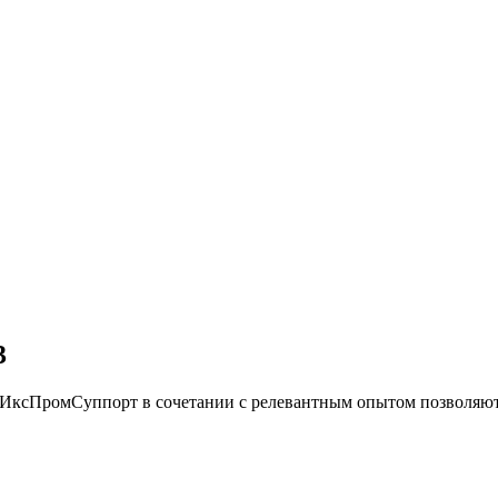
3
и ИксПромСуппорт в сочетании с релевантным опытом позвол