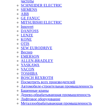
частоты
SCHNEIDER ELECTRIC
SIEMENS
ABB
GE FANUC
MITSUBISHI ELECTRIC
Innovert
DANFOSS
LENZE
KONE
OTIS
SEW EURODRIVE
Веспер
EMERSON
ALLEN-BRADLEY
YASKAWA
VACON
TOSHIBA
BOSCH REXROTH
Посмотреть всех производителей
Автомобиле-строительная промышленность
Башенные краны
Дерево-обрабатывающая промышленность
Лифтовое оборудование
Металлообрабатывающая промышленность