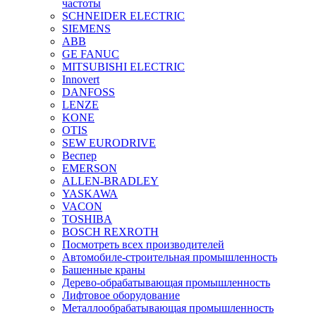
частоты
SCHNEIDER ELECTRIC
SIEMENS
ABB
GE FANUC
MITSUBISHI ELECTRIC
Innovert
DANFOSS
LENZE
KONE
OTIS
SEW EURODRIVE
Веспер
EMERSON
ALLEN-BRADLEY
YASKAWA
VACON
TOSHIBA
BOSCH REXROTH
Посмотреть всех производителей
Автомобиле-строительная промышленность
Башенные краны
Дерево-обрабатывающая промышленность
Лифтовое оборудование
Металлообрабатывающая промышленность