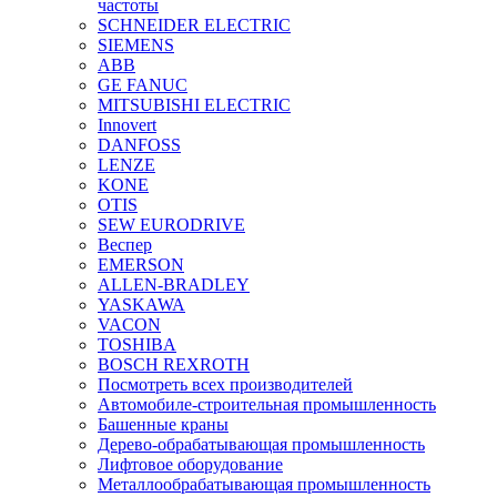
частоты
SCHNEIDER ELECTRIC
SIEMENS
ABB
GE FANUC
MITSUBISHI ELECTRIC
Innovert
DANFOSS
LENZE
KONE
OTIS
SEW EURODRIVE
Веспер
EMERSON
ALLEN-BRADLEY
YASKAWA
VACON
TOSHIBA
BOSCH REXROTH
Посмотреть всех производителей
Автомобиле-строительная промышленность
Башенные краны
Дерево-обрабатывающая промышленность
Лифтовое оборудование
Металлообрабатывающая промышленность