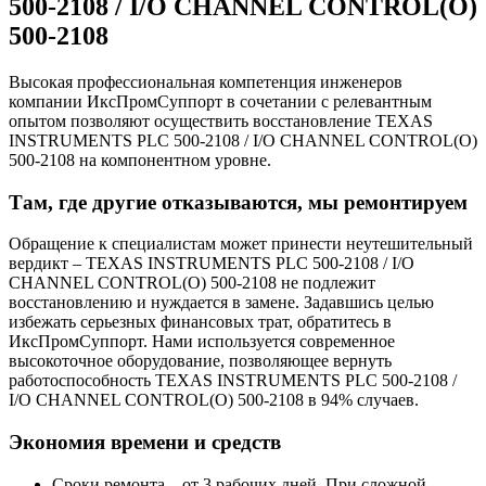
500-2108 / I/O CHANNEL CONTROL(O)
500-2108
Высокая профессиональная компетенция инженеров
компании ИксПромСуппорт в сочетании с релевантным
опытом позволяют осуществить восстановление TEXAS
INSTRUMENTS PLC 500-2108 / I/O CHANNEL CONTROL(O)
500-2108 на компонентном уровне.
Там, где другие отказываются, мы ремонтируем
Обращение к специалистам может принести неутешительный
вердикт – TEXAS INSTRUMENTS PLC 500-2108 / I/O
CHANNEL CONTROL(O) 500-2108 не подлежит
восстановлению и нуждается в замене. Задавшись целью
избежать серьезных финансовых трат, обратитесь в
ИксПромСуппорт. Нами используется современное
высокоточное оборудование, позволяющее вернуть
работоспособность TEXAS INSTRUMENTS PLC 500-2108 /
I/O CHANNEL CONTROL(O) 500-2108 в 94% случаев.
Экономия времени и средств
Сроки ремонта – от 3 рабочих дней. При сложной