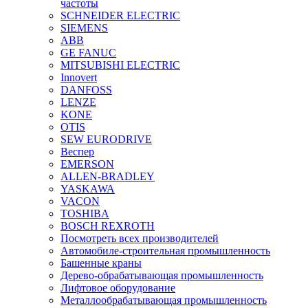
частоты
SCHNEIDER ELECTRIC
SIEMENS
ABB
GE FANUC
MITSUBISHI ELECTRIC
Innovert
DANFOSS
LENZE
KONE
OTIS
SEW EURODRIVE
Веспер
EMERSON
ALLEN-BRADLEY
YASKAWA
VACON
TOSHIBA
BOSCH REXROTH
Посмотреть всех производителей
Автомобиле-строительная промышленность
Башенные краны
Дерево-обрабатывающая промышленность
Лифтовое оборудование
Металлообрабатывающая промышленность