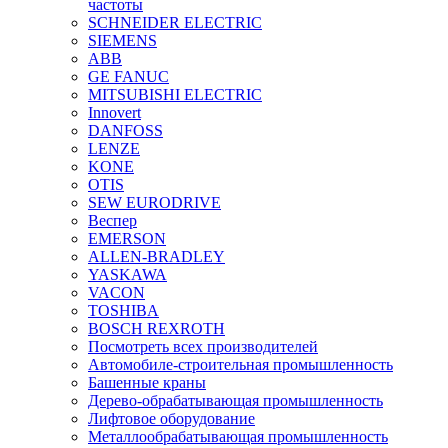
частоты
SCHNEIDER ELECTRIC
SIEMENS
ABB
GE FANUC
MITSUBISHI ELECTRIC
Innovert
DANFOSS
LENZE
KONE
OTIS
SEW EURODRIVE
Веспер
EMERSON
ALLEN-BRADLEY
YASKAWA
VACON
TOSHIBA
BOSCH REXROTH
Посмотреть всех производителей
Автомобиле-строительная промышленность
Башенные краны
Дерево-обрабатывающая промышленность
Лифтовое оборудование
Металлообрабатывающая промышленность