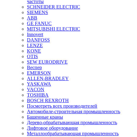
частоты
SCHNEIDER ELECTRIC
SIEMENS
ABB
GE FANUC
MITSUBISHI ELECTRIC
Innovert
DANFOSS
LENZE
KONE
OTIS
SEW EURODRIVE
Веспер
EMERSON
ALLEN-BRADLEY
YASKAWA
VACON
TOSHIBA
BOSCH REXROTH
Посмотреть всех производителей
Автомобиле-строительная промышленность
Башенные краны
Дерево-обрабатывающая промышленность
Лифтовое оборудование
Металлообрабатывающая промышленность