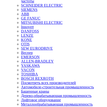
частоты
SCHNEIDER ELECTRIC
SIEMENS
ABB
GE FANUC
MITSUBISHI ELECTRIC
Innovert
DANFOSS
LENZE
KONE
OTIS
SEW EURODRIVE
Веспер
EMERSON
ALLEN-BRADLEY
YASKAWA
VACON
TOSHIBA
BOSCH REXROTH
Посмотреть всех производителей
Автомобиле-строительная промышленность
Башенные краны
Дерево-обрабатывающая промышленность
Лифтовое оборудование
Металлообрабатывающая промышленность