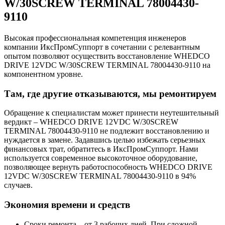
W/30SCREW TERMINAL 78004430-
9110
Высокая профессиональная компетенция инженеров
компании ИксПромСуппорт в сочетании с релевантным
опытом позволяют осуществить восстановление WHEDCO
DRIVE 12VDC W/30SCREW TERMINAL 78004430-9110 на
компонентном уровне.
Там, где другие отказываются, мы ремонтируем
Обращение к специалистам может принести неутешительный
вердикт – WHEDCO DRIVE 12VDC W/30SCREW
TERMINAL 78004430-9110 не подлежит восстановлению и
нуждается в замене. Задавшись целью избежать серьезных
финансовых трат, обратитесь в ИксПромСуппорт. Нами
используется современное высокоточное оборудование,
позволяющее вернуть работоспособность WHEDCO DRIVE
12VDC W/30SCREW TERMINAL 78004430-9110 в 94%
случаев.
Экономия времени и средств
Сроки ремонта – от 3 рабочих дней. При сложной