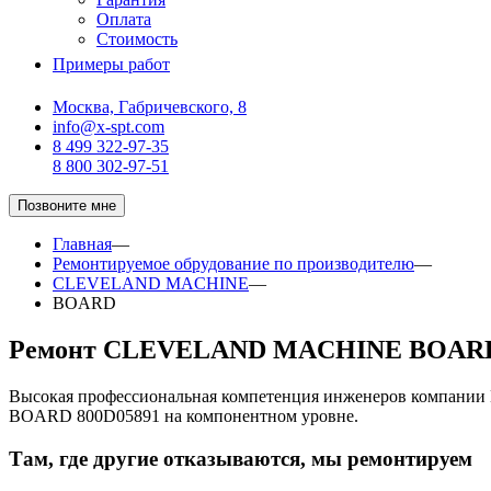
Оплата
Стоимость
Примеры работ
Москва, Габричевского, 8
info@x-spt.com
8 499 322-97-35
8 800 302-97-51
Позвоните мне
Главная
—
Ремонтируемое обрудование по производителю
—
CLEVELAND MACHINE
—
BOARD
Ремонт CLEVELAND MACHINE BOARD
Высокая профессиональная компетенция инженеров компани
BOARD 800D05891 на компонентном уровне.
Там, где другие отказываются, мы ремонтируем