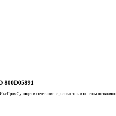
 800D05891
и ИксПромСуппорт в сочетании с релевантным опытом позво