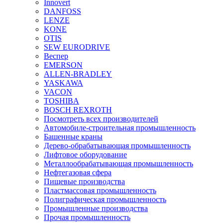
Innovert
DANFOSS
LENZE
KONE
OTIS
SEW EURODRIVE
Веспер
EMERSON
ALLEN-BRADLEY
YASKAWA
VACON
TOSHIBA
BOSCH REXROTH
Посмотреть всех производителей
Автомобиле-строительная промышленность
Башенные краны
Дерево-обрабатывающая промышленность
Лифтовое оборудование
Металлообрабатывающая промышленность
Нефтегазовая сфера
Пищевые производства
Пластмассовая промышленность
Полиграфическая промышленность
Промышленные производства
Прочая промышленность