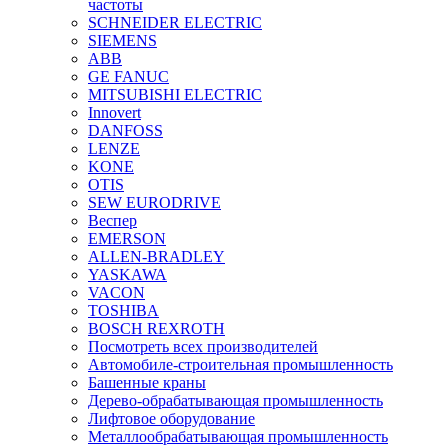
частоты
SCHNEIDER ELECTRIC
SIEMENS
ABB
GE FANUC
MITSUBISHI ELECTRIC
Innovert
DANFOSS
LENZE
KONE
OTIS
SEW EURODRIVE
Веспер
EMERSON
ALLEN-BRADLEY
YASKAWA
VACON
TOSHIBA
BOSCH REXROTH
Посмотреть всех производителей
Автомобиле-строительная промышленность
Башенные краны
Дерево-обрабатывающая промышленность
Лифтовое оборудование
Металлообрабатывающая промышленность