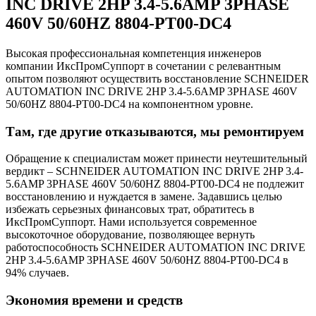
INC DRIVE 2HP 3.4-5.6AMP 3PHASE
460V 50/60HZ 8804-PT00-DC4
Высокая профессиональная компетенция инженеров
компании ИксПромСуппорт в сочетании с релевантным
опытом позволяют осуществить восстановление SCHNEIDER
AUTOMATION INC DRIVE 2HP 3.4-5.6AMP 3PHASE 460V
50/60HZ 8804-PT00-DC4 на компонентном уровне.
Там, где другие отказываются, мы ремонтируем
Обращение к специалистам может принести неутешительный
вердикт – SCHNEIDER AUTOMATION INC DRIVE 2HP 3.4-
5.6AMP 3PHASE 460V 50/60HZ 8804-PT00-DC4 не подлежит
восстановлению и нуждается в замене. Задавшись целью
избежать серьезных финансовых трат, обратитесь в
ИксПромСуппорт. Нами используется современное
высокоточное оборудование, позволяющее вернуть
работоспособность SCHNEIDER AUTOMATION INC DRIVE
2HP 3.4-5.6AMP 3PHASE 460V 50/60HZ 8804-PT00-DC4 в
94% случаев.
Экономия времени и средств