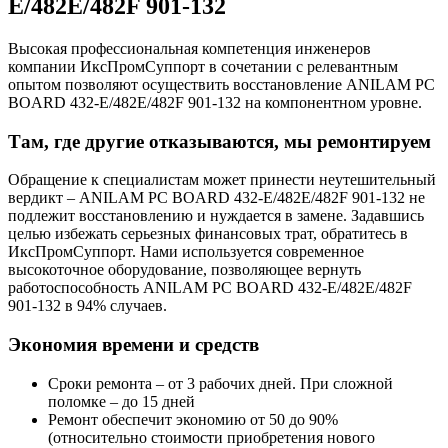
E/482E/482F 901-132
Высокая профессиональная компетенция инженеров
компании ИксПромСуппорт в сочетании с релевантным
опытом позволяют осуществить восстановление ANILAM PC
BOARD 432-E/482E/482F 901-132 на компонентном уровне.
Там, где другие отказываются, мы ремонтируем
Обращение к специалистам может принести неутешительный
вердикт – ANILAM PC BOARD 432-E/482E/482F 901-132 не
подлежит восстановлению и нуждается в замене. Задавшись
целью избежать серьезных финансовых трат, обратитесь в
ИксПромСуппорт. Нами используется современное
высокоточное оборудование, позволяющее вернуть
работоспособность ANILAM PC BOARD 432-E/482E/482F
901-132 в 94% случаев.
Экономия времени и средств
Сроки ремонта – от 3 рабочих дней. При сложной
поломке – до 15 дней
Ремонт обеспечит экономию от 50 до 90%
(относительно стоимости приобретения нового