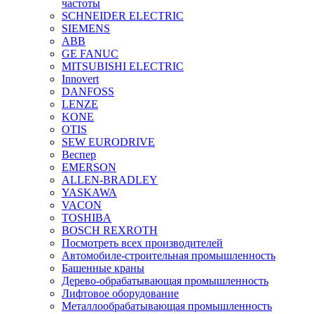
частоты
SCHNEIDER ELECTRIC
SIEMENS
ABB
GE FANUC
MITSUBISHI ELECTRIC
Innovert
DANFOSS
LENZE
KONE
OTIS
SEW EURODRIVE
Веспер
EMERSON
ALLEN-BRADLEY
YASKAWA
VACON
TOSHIBA
BOSCH REXROTH
Посмотреть всех производителей
Автомобиле-строительная промышленность
Башенные краны
Дерево-обрабатывающая промышленность
Лифтовое оборудование
Металлообрабатывающая промышленность