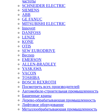
частоты
SCHNEIDER ELECTRIC
SIEMENS
ABB
GE FANUC
MITSUBISHI ELECTRIC
Innovert
DANFOSS
LENZE
KONE
OTIS
SEW EURODRIVE
Веспер
EMERSON
ALLEN-BRADLEY
YASKAWA
VACON
TOSHIBA
BOSCH REXROTH
Посмотреть всех производителей
Автомобиле-строительная промышленность
Башенные краны
Дерево-обрабатывающая промышленность
Лифтовое оборудование
Металлообрабатывающая промышленность