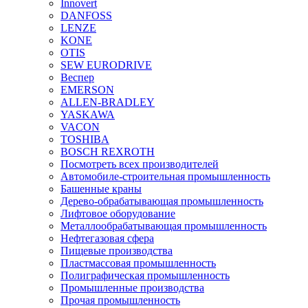
Innovert
DANFOSS
LENZE
KONE
OTIS
SEW EURODRIVE
Веспер
EMERSON
ALLEN-BRADLEY
YASKAWA
VACON
TOSHIBA
BOSCH REXROTH
Посмотреть всех производителей
Автомобиле-строительная промышленность
Башенные краны
Дерево-обрабатывающая промышленность
Лифтовое оборудование
Металлообрабатывающая промышленность
Нефтегазовая сфера
Пищевые производства
Пластмассовая промышленность
Полиграфическая промышленность
Промышленные производства
Прочая промышленность