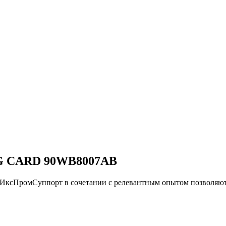
 CARD 90WB8007AB
и ИксПромСуппорт в сочетании с релевантным опытом позвол