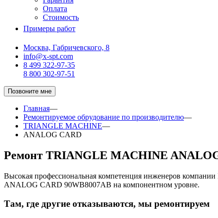
Оплата
Стоимость
Примеры работ
Москва, Габричевского, 8
info@x-spt.com
8 499 322-97-35
8 800 302-97-51
Позвоните мне
Главная
—
Ремонтируемое обрудование по производителю
—
TRIANGLE MACHINE
—
ANALOG CARD
Ремонт TRIANGLE MACHINE ANALOG
Высокая профессиональная компетенция инженеров компани
ANALOG CARD 90WB8007AB на компонентном уровне.
Там, где другие отказываются, мы ремонтируем