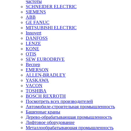
частоты
SCHNEIDER ELECTRIC
SIEMENS
ABB
GE FANUC
MITSUBISHI ELECTRIC
Innovert
DANFOSS
LENZE
KONE
OTIS
SEW EURODRIVE
Веспер
EMERSON
ALLEN-BRADLEY
YASKAWA
VACON
TOSHIBA
BOSCH REXROTH
Посмотреть всех производителей
Автомобиле-строительная промышленность
Башенные краны
Дерево-обрабатывающая промышленность
Лифтовое оборудование
Металлообрабатывающая промышленность