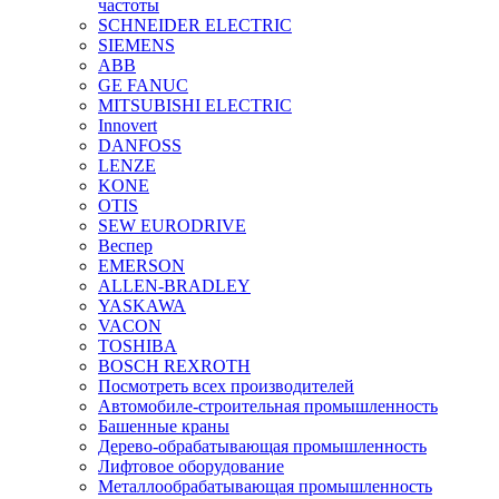
частоты
SCHNEIDER ELECTRIC
SIEMENS
ABB
GE FANUC
MITSUBISHI ELECTRIC
Innovert
DANFOSS
LENZE
KONE
OTIS
SEW EURODRIVE
Веспер
EMERSON
ALLEN-BRADLEY
YASKAWA
VACON
TOSHIBA
BOSCH REXROTH
Посмотреть всех производителей
Автомобиле-строительная промышленность
Башенные краны
Дерево-обрабатывающая промышленность
Лифтовое оборудование
Металлообрабатывающая промышленность