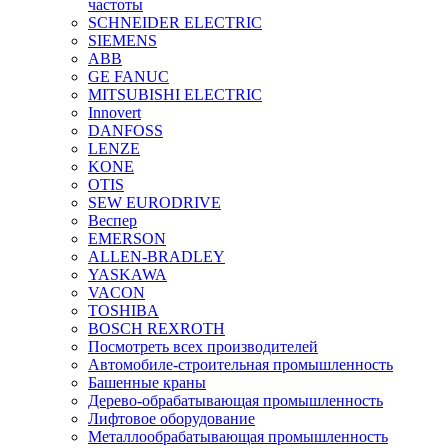
частоты
SCHNEIDER ELECTRIC
SIEMENS
ABB
GE FANUC
MITSUBISHI ELECTRIC
Innovert
DANFOSS
LENZE
KONE
OTIS
SEW EURODRIVE
Веспер
EMERSON
ALLEN-BRADLEY
YASKAWA
VACON
TOSHIBA
BOSCH REXROTH
Посмотреть всех производителей
Автомобиле-строительная промышленность
Башенные краны
Дерево-обрабатывающая промышленность
Лифтовое оборудование
Металлообрабатывающая промышленность