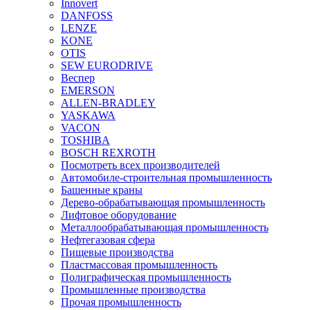
Innovert
DANFOSS
LENZE
KONE
OTIS
SEW EURODRIVE
Веспер
EMERSON
ALLEN-BRADLEY
YASKAWA
VACON
TOSHIBA
BOSCH REXROTH
Посмотреть всех производителей
Автомобиле-строительная промышленность
Башенные краны
Дерево-обрабатывающая промышленность
Лифтовое оборудование
Металлообрабатывающая промышленность
Нефтегазовая сфера
Пищевые производства
Пластмассовая промышленность
Полиграфическая промышленность
Промышленные производства
Прочая промышленность