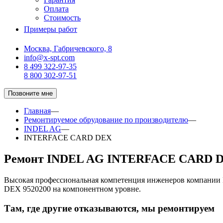
Оплата
Стоимость
Примеры работ
Москва, Габричевского, 8
info@x-spt.com
8 499 322-97-35
8 800 302-97-51
Позвоните мне
Главная
—
Ремонтируемое обрудование по производителю
—
INDEL AG
—
INTERFACE CARD DEX
Ремонт INDEL AG INTERFACE CARD D
Высокая профессиональная компетенция инженеров компани
DEX 9520200 на компонентном уровне.
Там, где другие отказываются, мы ремонтируем