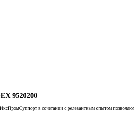
EX 9520200
и ИксПромСуппорт в сочетании с релевантным опытом позвол